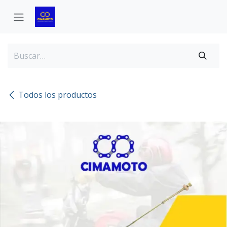
Ir al contenido
Todos los productos